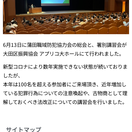
6
月
13
日に蒲田職域防犯協力会の総会と、署別講習会が
大田区振興協会 アプリコ大ホールにて行われました。
新型コロナにより数年実施できない状態が続いておりま
したが、
本年は
100
名を超える参加者にご来場頂き、近年増加し
ている犯罪行為についての注意喚起や、古物商として理
解しておくべき法改正についての講習会を行いました。
サイトマップ